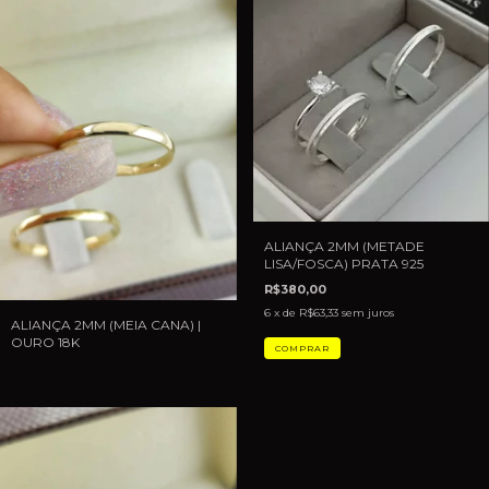
ALIANÇA 2MM (METADE
LISA/FOSCA) PRATA 925
R$380,00
6
x de
R$63,33
sem juros
ALIANÇA 2MM (MEIA CANA) |
OURO 18K