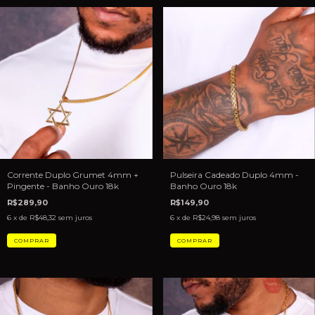
Corrente Duplo Grumet 4mm +
Pulseira Cadeado Duplo 4mm -
Pingente - Banho Ouro 18k
Banho Ouro 18k
R$289,90
R$149,90
6
x de
R$48,32
sem juros
6
x de
R$24,98
sem juros