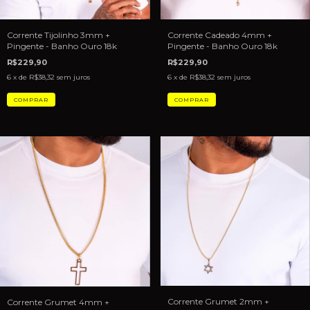
Corrente Tijolinho 3mm +
Corrente Cadeado 4mm +
Pingente - Banho Ouro 18k
Pingente - Banho Ouro 18k
R$229,90
R$229,90
6
x de
R$38,32
sem juros
6
x de
R$38,32
sem juros
Corrente Grumet 2mm +
Corrente Grumet 4mm +