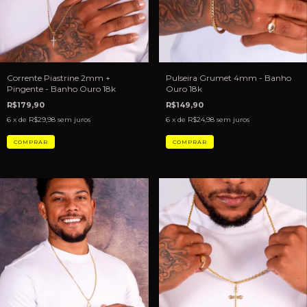
Pulseira Grumet 4mm - Banho
Corrente Piastrine 2mm +
Ouro 18k
Pingente - Banho Ouro 18k
R$149,90
R$179,90
6
x de
R$24,98
sem juros
6
x de
R$29,98
sem juros