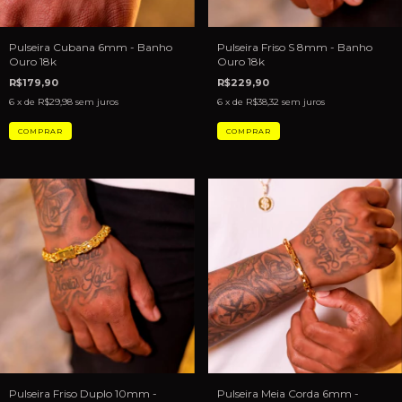
Pulseira Friso S 8mm - Banho
Pulseira Cubana 6mm - Banho
Ouro 18k
Ouro 18k
R$229,90
R$179,90
6
x de
R$38,32
sem juros
6
x de
R$29,98
sem juros
Pulseira Meia Corda 6mm -
Pulseira Friso Duplo 10mm -