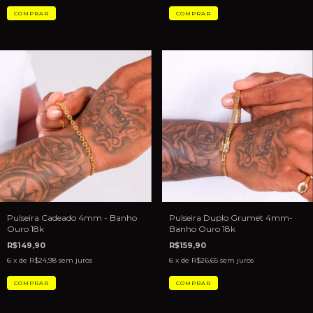
Pulseira Cadeado 4mm - Banho
Pulseira Duplo Grumet 4mm-
Ouro 18k
Banho Ouro 18k
R$149,90
R$159,90
6
x de
R$24,98
sem juros
6
x de
R$26,65
sem juros