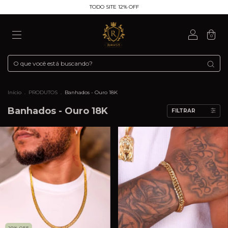
TODO SITE 12% OFF
0
Início
.
PRODUTOS
.
Banhados - Ouro 18K
Banhados - Ouro 18K
FILTRAR
20
%
OFF