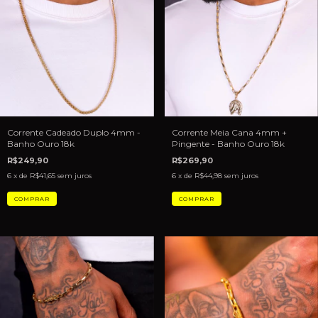
Corrente Cadeado Duplo 4mm -
Corrente Meia Cana 4mm +
Banho Ouro 18k
Pingente - Banho Ouro 18k
R$249,90
R$269,90
6
x de
R$41,65
sem juros
6
x de
R$44,98
sem juros