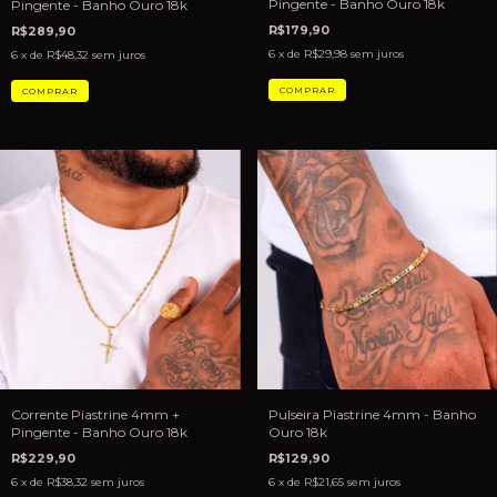
Pingente - Banho Ouro 18k
Pingente - Banho Ouro 18k
R$179,90
R$289,90
6
x de
R$29,98
sem juros
6
x de
R$48,32
sem juros
Pulseira Piastrine 4mm - Banho
Corrente Piastrine 4mm +
Ouro 18k
Pingente - Banho Ouro 18k
R$129,90
R$229,90
6
x de
R$21,65
sem juros
6
x de
R$38,32
sem juros