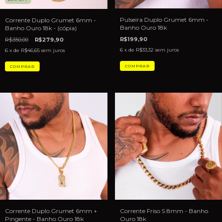
Pulseira Duplo Grumet 6mm -
Corrente Duplo Grumet 6mm -
Banho Ouro 18k
Banho Ouro 18k - (cópia)
R$199,90
R$350,00
R$279,90
6
x de
R$33,32
sem juros
6
x de
R$46,65
sem juros
Corrente Friso S 8mm - Banho
Corrente Duplo Grumet 6mm +
Ouro 18k
Pingente - Banho Ouro 18k