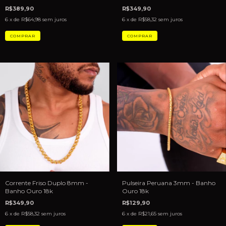
R$349,90
R$389,90
6
x de
R$58,32
sem juros
6
x de
R$64,98
sem juros
Pulseira Peruana 3mm - Banho
Corrente Friso Duplo 8mm -
Ouro 18k
Banho Ouro 18k
R$129,90
R$349,90
6
x de
R$21,65
sem juros
6
x de
R$58,32
sem juros