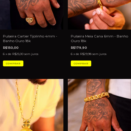
Pulseira Meia Cana 6mm - Banho
Pulseira Cartier Tijolinho 4mm -
Ouro 18k
Banho Ouro 18k
R$179,90
R$150,00
6
x de
R$29,98
sem juros
6
x de
R$25,00
sem juros