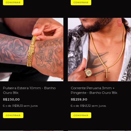
Corrente Peruana 3mm +
Pulseira Esteira 10mm - Banho
Pingente - Banho Ouro 18k
Ouro 18k
R$259,90
R$230,00
6
x de
R$43,32
sem juros
6
x de
R$38,33
sem juros