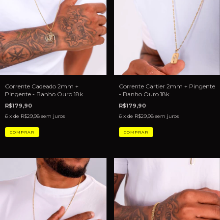
Corrente Cartier 2mm + Pingente
Corrente Cadeado 2mm +
- Banho Ouro 18k
Pingente - Banho Ouro 18k
R$179,90
R$179,90
6
x de
R$29,98
sem juros
6
x de
R$29,98
sem juros