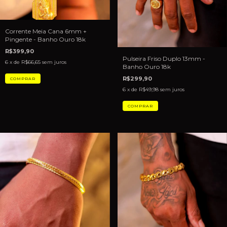
Corrente Meia Cana 6mm +
Pingente - Banho Ouro 18k
R$399,90
Pulseira Friso Duplo 13mm -
6
x de
R$66,65
sem juros
Banho Ouro 18k
R$299,90
6
x de
R$49,98
sem juros