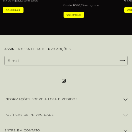
6
x de
R$33,32
sem juros
6
x d
6
x de
R$63,33
sem juros
ASSINE NOSSA LISTA DE PROMOÇÕES
INFORMAÇÕES SOBRE A LOJA E PEDIDOS
POLÍTICAS DE PRIVACIDADE
ENTRE EM CONTATO