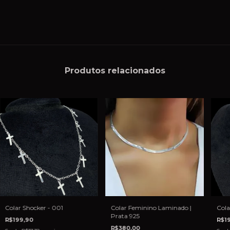
Produtos relacionados
Colar Shocker - 001
Cola
Colar Feminino Laminado |
Prata 925
R$199,90
R$1
R$380,00