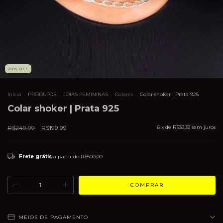
20
%
OFF
Início
.
PRODUTOS
.
JÓIAS FEMININAS
.
Colares
.
Colar shoker | Prata 925
Colar shoker | Prata 925
R$249,99
R$199,99
6
x de
R$33,33
sem juros
Frete grátis
a partir de
R$500,00
MEIOS DE PAGAMENTO