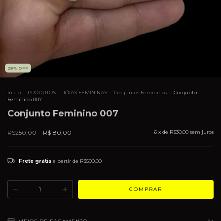
28
%
OFF
Início
.
PRODUTOS
.
JÓIAS FEMININAS
.
Conjuntos Femininos
.
Conjunto
Feminino 007
Conjunto Feminino 007
R$250,00
R$180,00
6
x de
R$30,00
sem juros
Frete grátis
a partir de
R$500,00