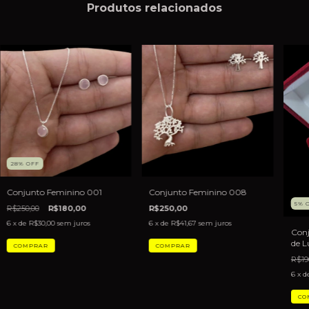
Produtos relacionados
28
%
OFF
Conjunto Feminino 001
Conjunto Feminino 008
5
%
R$250,00
R$180,00
R$250,00
6
x de
R$30,00
sem juros
6
x de
R$41,67
sem juros
Conj
de L
R$19
6
x d