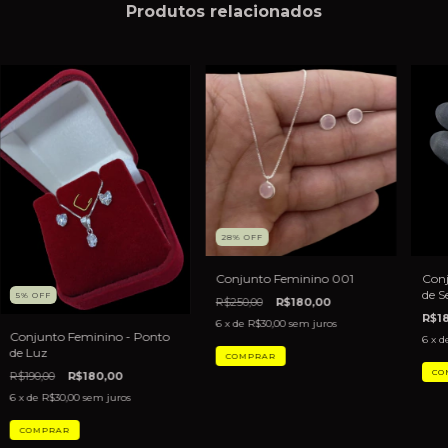
Produtos relacionados
28
%
OFF
Conjunto Feminino 001
Conj
de S
5
%
OFF
R$250,00
R$180,00
R$1
6
x de
R$30,00
sem juros
Conjunto Feminino - Ponto
6
x d
de Luz
R$190,00
R$180,00
6
x de
R$30,00
sem juros