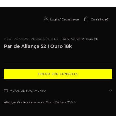
Login
/
Cadastre-se
Carrinho
(
0
)
Início
.
ALIANÇAS
.
Alianças de Ouro 18k
.
Par de Aliança 52 I Ouro 18k
Par de Aliança 52 I Ouro 18k
MEIOS DE PAGAMENTO
Alianças Confeccionadas no Ouro 18k teor 750 ✨