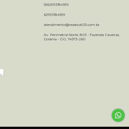
5562993184599
62993184599
atendimento@realeza925.com.br
Av. Perimetral Norte, 803 - Fazenda Caveiras,
Goiânia - GO, 74573-260