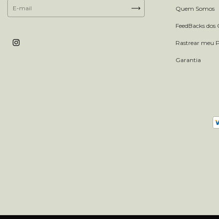
Quem Somos
FeedBacks dos C
Rastrear meu 
Garantia