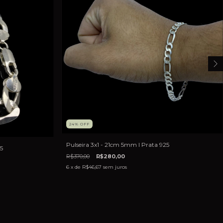
24
%
OFF
Pulseira 3x1 - 21cm 5mm I Prata 925
5
R$370,00
R$280,00
6
x de
R$46,67
sem juros