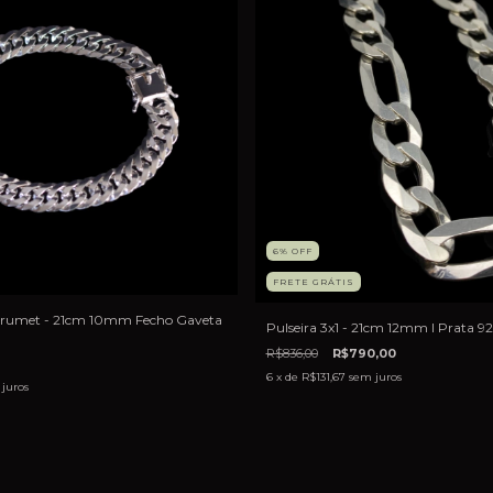
6
%
OFF
FRETE GRÁTIS
Grumet - 21cm 10mm Fecho Gaveta
Pulseira 3x1 - 21cm 12mm I Prata 92
R$836,00
R$790,00
6
x de
R$131,67
sem juros
juros