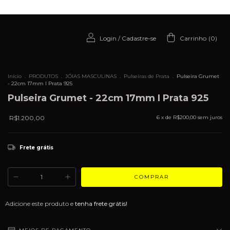
Login
/
Cadastre-se
Carrinho
(
0
)
Início
.
PRODUTOS
.
JÓIAS MASCULINAS
.
Pulseiras de Prata
.
Pulseira Grumet
- 22cm 17mm I Prata 925
Pulseira Grumet - 22cm 17mm I Prata 925
R$1.200,00
6
x de
R$200,00
sem juros
Frete grátis
Adicione este produto e
tenha frete grátis!