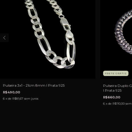
FRETE GRÁTIS
Pulseira 3x1 - 21cm 8mm I Prata 925
Pulseira Duplo 
I Prata 925
R$490,00
R$660,00
6
x de
R$81,67
sem juros
6
x de
R$110,00
sem 