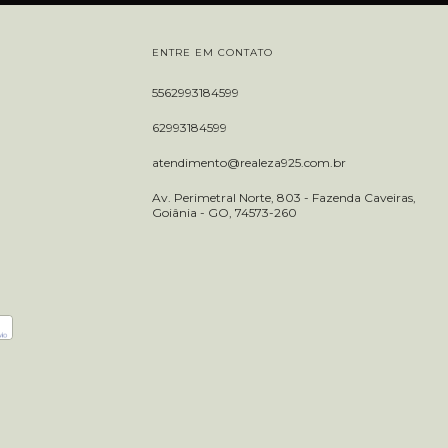
ENTRE EM CONTATO
5562993184599
62993184599
atendimento@realeza925.com.br
Av. Perimetral Norte, 803 - Fazenda Caveiras,
Goiânia - GO, 74573-260