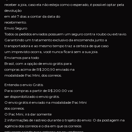
receber a joia, caso ela não esteja como o esperado, é possível optar pela
devolução
em até 7 dias a contar da data do
recebimento.
Envio Seguro
Todos os pedidos enviados possuem um seguro contra roubo ou extravio.
Garantindo um tratamento exclusivo da encomenda junto a
transportadora e ao mesmo tempo traz a certeza de que caso
um imprevisto ocorra, você nunca ficará sem a sua joia.
Enviamos para todo
Brasil, com a opção de envio grátis para
compras acima de R$ 200,90 enviado na
modalidade Pac Mini, dos correios.
Entenda o envio Grátis
Para compras a partir de R$ 200.00 vai
ser disponibilizado o envio grátis.
O envio grátis é enviado na modalidade Pac Mini
dos correios.
O Pac Mini, irá dar somente
2 informações de rastreio durante o trajeto do envio: O da postagem na
agência dos correios e o dia em que os correios
estiverem saindo para entrega no seu endereço.