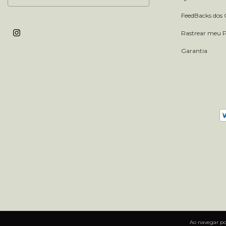
FeedBacks dos C
Rastrear meu 
Garantia
Ao navegar por