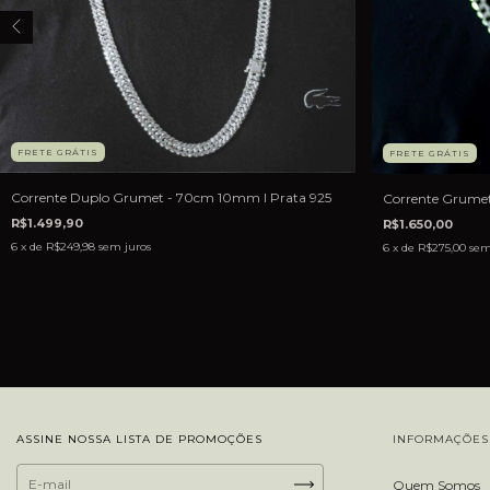
FRETE GRÁTIS
FRETE GRÁTIS
Corrente Duplo Grumet - 70cm 10mm I Prata 925
Corrente Grumet
R$1.499,90
R$1.650,00
6
x de
R$249,98
sem juros
6
x de
R$275,00
sem
ASSINE NOSSA LISTA DE PROMOÇÕES
INFORMAÇÕES 
Quem Somos