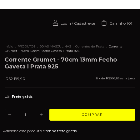
Login
/
Cadastre-se
Carrinho
(
0
)
Início
.
PRODUTOS
.
JÓIAS MASCULINAS
.
Correntes de Prata
.
Corrente
Grumet - 70cm 13mm Fecho Gaveta I Prata 925
Corrente Grumet - 70cm 13mm Fecho
Gaveta I Prata 925
R$2.199,90
6
x de
R$366,65
sem juros
Frete grátis
Adicione este produto e
tenha frete grátis!