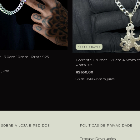
FRETE GRÁTIS
 - 70cm 10mm I Prata 925
Corrente Grumet - 70cm 4.5mm co
Prata 925
 juros
R$650,00
6
x de
R$108,33
sem juros
SOBRE A LOJA E PEDIDOS
POLÍTICAS DE PRIVACIDADE
Trocas e Devoluçóes