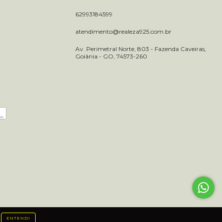
62993184599
atendimento@realeza925.com.br
Av. Perimetral Norte, 803 - Fazenda Caveiras,
Goiânia - GO, 74573-260
ENTENDI