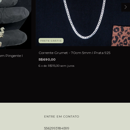
FRETE GRÁTIS
Corrente Grumet - 70cm 5mm I Prata 925
m Pingente I
R$690,00
6
x de
R$115,00
sem juros
ENTRE EM CONTATO
5562993184599