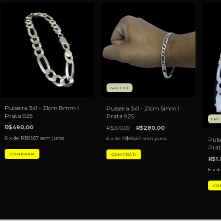
24
%
OFF
Pulseira 3x1 - 21cm 8mm I
Pulseira 3x1 - 21cm 5mm I
Prata 925
Prata 925
FRE
R$490,00
R$370,00
R$280,00
6
x de
R$81,67
sem juros
6
x de
R$46,67
sem juros
Puls
Prat
R$1.
6
x d