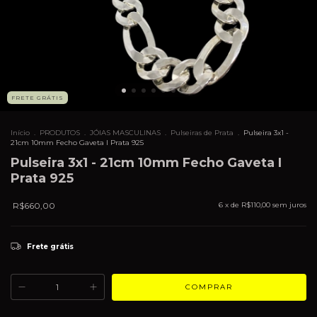
FRETE GRÁTIS
Início
.
PRODUTOS
.
JÓIAS MASCULINAS
.
Pulseiras de Prata
.
Pulseira 3x1 -
21cm 10mm Fecho Gaveta I Prata 925
Pulseira 3x1 - 21cm 10mm Fecho Gaveta I
Prata 925
R$660,00
6
x de
R$110,00
sem juros
Frete grátis